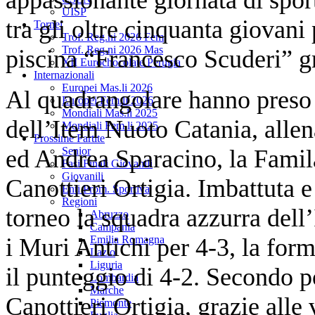
UISP
tra gli oltre cinquanta giovani 
Tornei
Trof. Reg.ni 2026 Fem
Trof. Reg.ni 2026 Mas
piscina “Francesco Scuderi” g
XII Eurochocolate Perugia
Internazionali
Europei Mas.li 2026
Al quadrangolare hanno preso 
Europei Fem.li 2026
Mondiali Mas.li 2025
dell’Item Nuoto Catania, allen
Mondiali Fem.li 2025
Prossime Partite
ed Andrea Sparacino, la Famil
Senior
Fasi Finali Giovanili
Giovanili
Canottieri Ortigia. Imbattuta e 
Enti Prom. Sportiva
Regioni
torneo la squadra azzurra dell
Abruzzo
Campania
i Muri Antichi per 4-3, la for
Emilia Romagna
Lazio
Liguria
il punteggio di 4-2. Secondo po
Lombardia
Marche
Canottieri Ortigia, grazie alle 
Piemonte