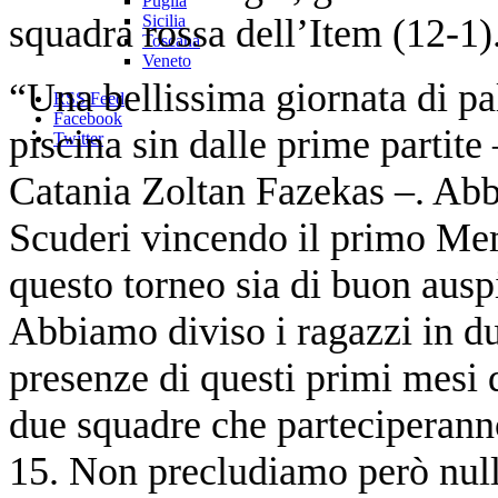
Puglia
squadra rossa dell’Item (12-1)
Sicilia
Toscana
Veneto
“Una bellissima giornata di pa
RSS Feed
Facebook
piscina sin dalle prime partite
Twitter
Catania Zoltan Fazekas –. Ab
Scuderi vincendo il primo Memo
questo torneo sia di buon ausp
Abbiamo diviso i ragazzi in du
presenze di questi primi mesi 
due squadre che parteciperanno
15. Non precludiamo però null