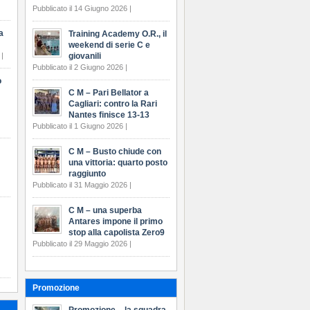
Pubblicato il 14 Giugno 2026 |
a
Training Academy O.R., il
weekend di serie C e
 |
giovanili
Pubblicato il 2 Giugno 2026 |
o
C M – Pari Bellator a
Cagliari: contro la Rari
Nantes finisce 13-13
Pubblicato il 1 Giugno 2026 |
C M – Busto chiude con
una vittoria: quarto posto
raggiunto
Pubblicato il 31 Maggio 2026 |
C M – una superba
Antares impone il primo
stop alla capolista Zero9
Pubblicato il 29 Maggio 2026 |
Promozione