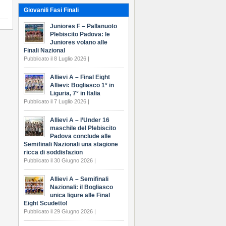
Giovanili Fasi Finali
Juniores F – Pallanuoto
Plebiscito Padova: le
Juniores volano alle
Finali Nazional
Pubblicato il 8 Luglio 2026 |
Allievi A – Final Eight
Allievi: Bogliasco 1° in
Liguria, 7° in Italia
Pubblicato il 7 Luglio 2026 |
Allievi A – l’Under 16
maschile del Plebiscito
Padova conclude alle
Semifinali Nazionali una stagione
ricca di soddisfazion
Pubblicato il 30 Giugno 2026 |
Allievi A – Semifinali
Nazionali: il Bogliasco
unica ligure alle Final
Eight Scudetto!
Pubblicato il 29 Giugno 2026 |