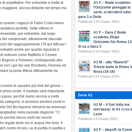
 di aspettative. Per entrambe si tratta di
A1 F – finale scudetto:
l’Orizzonte pareggia la
vo maggiore, ancora distante nel tempo ma
serie, si deciderà tutto 
gara 3 a Ostia
Pubblicato il 28 Giugno 2026 |
si quanto i ragazzi di Fabio Coda hanno
datura perfetta. Sette vittorie in
A1 F – Gara 2 finale
appresentato, per entrambe, dal largo
scudetto, Ekipe
a del campionato, attualmente staccata
Orizzonte-Sis Roma 13
tacchi del raggruppamento (79 gol fatti per i
Si va a Gara 3
nvidiabili anche per quanto riguarda il
Pubblicato il 28 Giugno 2026 |
 di veterani come Mattiello e Cesare
 di Begovic e Femiano, contrapposta alla
A1 M – alla “Bianchi”
 con i gol dei vari Riccitiello, Ferrone ed
Trieste batte la Roma V
indare la porta difesa ottimamente da
Nova (18-16)
Pubblicato il 14 Giugno 2026 |
essere le squadre più forti del girone –
 primo posto. Il risultato sarà importante
Serie A2
ne passa, perché siamo ancora a metà
ta categoria, si possono perdere punti in
A2 M – il Sori lotta ma
ella Del Bo Aqavion ritroverà da avversari
non basta: in A1 ci va l
spogliatoio nella passata stagione: “Ci
Lazio
to perché ritrovo molti dei vecchi
Pubblicato il 8 Giugno 2026 |
 legato tanto sia in acqua che fuori. Il
 contro di loro, va di partita in partita e
A2 F – playoff, la Cos