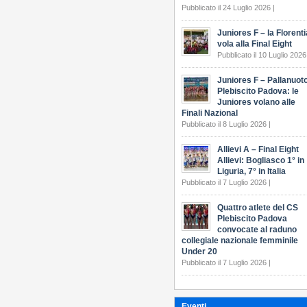
Pubblicato il 24 Luglio 2026 |
Juniores F – la Florenti
vola alla Final Eight
Pubblicato il 10 Luglio 2026
Juniores F – Pallanuot
Plebiscito Padova: le
Juniores volano alle
Finali Nazional
Pubblicato il 8 Luglio 2026 |
Allievi A – Final Eight
Allievi: Bogliasco 1° in
Liguria, 7° in Italia
Pubblicato il 7 Luglio 2026 |
Quattro atlete del CS
Plebiscito Padova
convocate al raduno
collegiale nazionale femminile
Under 20
Pubblicato il 7 Luglio 2026 |
Eventi