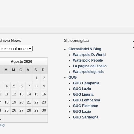
chivio News
Siti consigliati
hivio
Giornalistici & Blog
ws
Waterpolo D. World
Waterpolo People
Agosto 2026
La pagina del 7bello
M
M
G
V
S
D
Waterpololegends
GUG
1
2
GUG Campania
3
4
5
6
7
8
9
GUG Lazio
0
11
12
13
14
15
16
GUG Liguria
GUG Lombardia
7
18
19
20
21
22
23
GUG Piemonte
4
25
26
27
28
29
30
GUG Lazio
GUG Sardegna
1
Lug