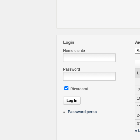
Login
Ar
Arc
Nome utente
Ne
Password
L
Ricordami
1
1
Password persa
2
3
« 