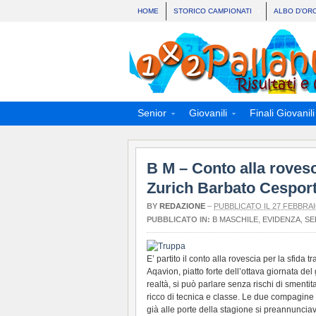
HOME
STORICO CAMPIONATI
ALBO D’OR
Senior
Giovanili
Finali Giovanili
B M – Conto alla rovesci
Zurich Barbato Cesport
BY
REDAZIONE
–
PUBBLICATO IL 27 FEBBRAI
PUBBLICATO IN:
B MASCHILE
,
EVIDENZA
,
SE
E’ partito il conto alla rovescia per la sfida
Aqavion, piatto forte dell’ottava giornata del g
realtà, si può parlare senza rischi di smenti
ricco di tecnica e classe. Le due compagine
già alle porte della stagione si preannunciav