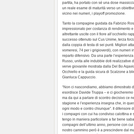
partita, ha portato con sé una dose massiccia
un reale esame di maturità verso un obietti
vicino nei numeri, i playoff promozione.
Tanto la compagine guidata da Fabrizio Ros
impressionato per costanza di rendimento e an
altrettante uscite con il fiore all’occhiello r
successo ottenuto sul Cus Unime, terza forz
dalla coppia di testa di sei punti. Migliori at
vomeresi, 74 per i grigioverdi), con numeri i
reparto difensivo. Da una parte l’esperienza
Russo, unita alle indubbie doti realizzative
verve giovanile mostrata dalla Del Bo Aqavion
Occhiello e la guida sicura di Scalzone a bl
Gianluca Cappuccio.
“Non ci nascondiamo, abbiamo dimostrato di 
esordisce Davide Truppa – e ci giocheremo il
ma da qui a parlare di scontro decisivo ce 
stagione e l’esperienza insegna che, in ques
ogni modo e contro chiunque”. Il difensore d
i compagni con cui ha condiviso calottina e 
tengo in maniera particolare a far bene saba
compagni dell’ultimo anno, persone con cui ho
nostro cammino però è a prescindere dal match