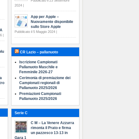
Pubblicato il 23 Settembre
2024 |
App per Apple –
Nuovamente disponibile
sullo Store Apple
 A
Pubblicato il 5 Maggio 2024 |
6 |
blu
CR Lazio – pallanuoto
Iscrizione Campionati
Pallanuoto Maschile e
Femminile 2026-27
ia
Cerimonia di premiazione dei
tro
Campionati regionali di
Pallanuoto 2025/2026
Premiazioni Campionati
Pallanuoto 2025/2026
Serie C
C M – La Venere Azzurra
rimonta il Prato e firma
un pazzesco 13-13 in
Gara 1