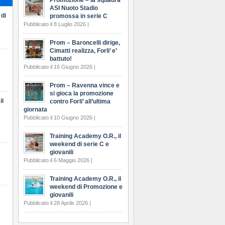
Promozione – la squadra
ASI Nuoto Stadio
 di
promossa in serie C
Pubblicato il 8 Luglio 2026 |
Prom – Baroncelli dirige,
Cimatti realizza, Forli’ e’
battuto!
Pubblicato il 16 Giugno 2026 |
Prom – Ravenna vince e
si gioca la promozione
il
contro Forli’ all’ultima
giornata
Pubblicato il 10 Giugno 2026 |
Training Academy O.R., il
weekend di serie C e
giovanili
Pubblicato il 6 Maggio 2026 |
Training Academy O.R., il
weekend di Promozione e
giovanili
Pubblicato il 28 Aprile 2026 |
e