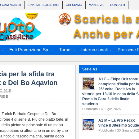
O CAMPIONATI
LINK SITI SOCIETARI
CHI SIAMO
MANLEVA
CONTATTI
Enti Promozione Sp.
Tornei
Internazionali
Prossime P
Serie A1
a per la sfida tra
A1 F – Ekipe Orizzonte
 e Del Bo Aqavion
campione d’Italia per la
26ª volta. Decisiva la
O 2015
vittoria per 13-10 in casa della S
RIE B
Roma in Gara 3 della finale
scudetto
Pubblicato il 6 Luglio 2026 |
 tra Zurich Barbato Cesport e Del Bo
irone 4 di serie B. Più che piatto forte, in
A1 M – La Pro Recco
ta della pietanza principale di un menu
vince il 38esimo Scude
 napoletane si affrontano in un derby che
Pubblicato il 30 Giugno 202
a ricco di fascino ma che, partita dopo