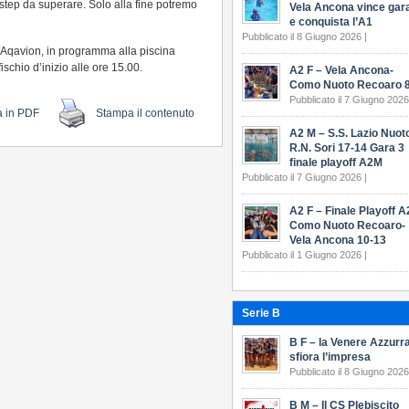
 step da superare. Solo alla fine potremo
Vela Ancona vince gar
e conquista l’A1
Pubblicato il 8 Giugno 2026 |
 Aqavion, in programma alla piscina
schio d’inizio alle ore 15.00.
A2 F – Vela Ancona-
Como Nuoto Recoaro 8
Pubblicato il 7 Giugno 2026
a in PDF
Stampa il contenuto
A2 M – S.S. Lazio Nuot
R.N. Sori 17-14 Gara 3
finale playoff A2M
Pubblicato il 7 Giugno 2026 |
A2 F – Finale Playoff A
Como Nuoto Recoaro-
Vela Ancona 10-13
Pubblicato il 1 Giugno 2026 |
Serie B
B F – la Venere Azzurr
sfiora l’impresa
Pubblicato il 8 Giugno 2026
B M – Il CS Plebiscito