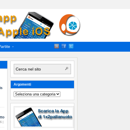
artite
Argomenti
is
Argomenti
tto
6 |