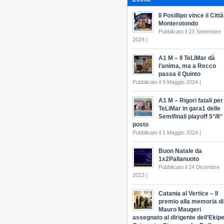
Il Posillipo vince il Città
Monterotondo
Pubblicato il 23 Settembre
2024 |
A1 M – Il TeLiMar dà
l’anima, ma a Recco
passa il Quinto
Pubblicato il 9 Maggio 2024 |
A1 M – Rigori fatali per 
TeLiMar in gara1 delle
Semifinali playoff 5°/8°
posto
Pubblicato il 1 Maggio 2024 |
Buon Natale da
1x2Pallanuoto
Pubblicato il 24 Dicembre
2023 |
Catania al Vertice – Il
premio alla memoria di
Mauro Maugeri
assegnato al dirigente dell’Ekip