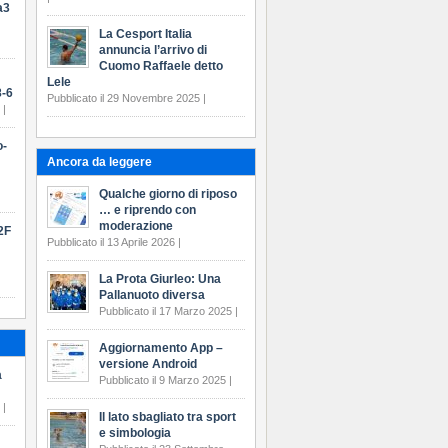
a3
La Cesport Italia
annuncia l’arrivo di
Cuomo Raffaele detto
Lele
-6
Pubblicato il 29 Novembre 2025 |
 |
o-
Ancora da leggere
Qualche giorno di riposo
… e riprendo con
moderazione
2F
Pubblicato il 13 Aprile 2026 |
La Prota Giurleo: Una
Pallanuoto diversa
Pubblicato il 17 Marzo 2025 |
Aggiornamento App –
versione Android
a
Pubblicato il 9 Marzo 2025 |
 |
Il lato sbagliato tra sport
e simbologia