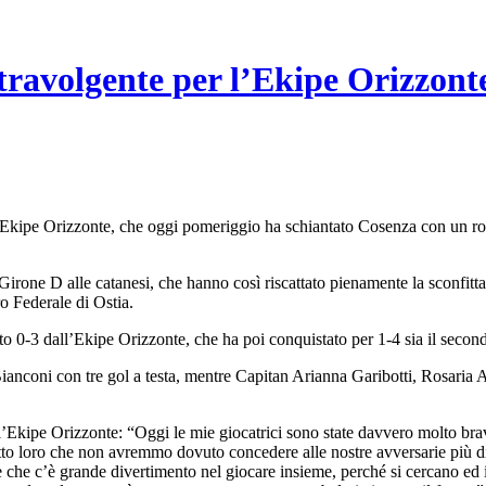
travolgente per l’Ekipe Orizzont
 l’Ekipe Orizzonte, che oggi pomeriggio ha schiantato Cosenza con un r
Girone D alle catanesi, che hanno così riscattato pienamente la sconfitta
o Federale di Ostia.
to 0-3 dall’Ekipe Orizzonte, che ha poi conquistato per 1-4 sia il second
ianconi con tre gol a testa, mentre Capitan Arianna Garibotti, Rosaria Ai
ell’Ekipe Orizzonte: “Oggi le mie giocatrici sono state davvero molto br
etto loro che non avremmo dovuto concedere alle nostre avversarie più d
ese che c’è grande divertimento nel giocare insieme, perché si cercano ed