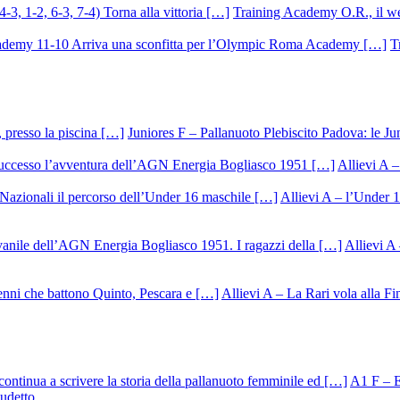
Training Academy O.R., il we
T
Juniores F – Pallanuoto Plebiscito Padova: le Ju
Allievi A –
Allievi A – l’Under 1
Allievi A 
Allievi A – La Rari vola alla Fi
A1 F – Ek
cudetto