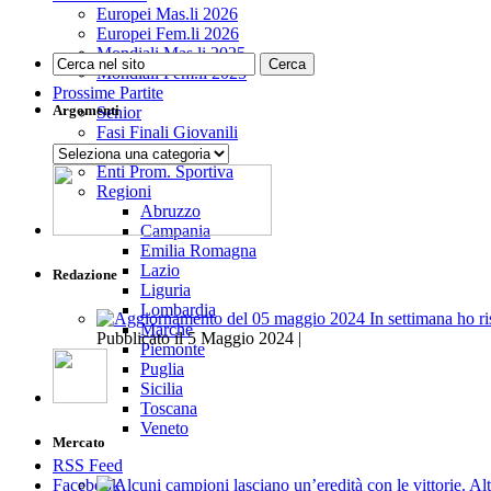
Europei Mas.li 2026
Europei Fem.li 2026
Mondiali Mas.li 2025
Mondiali Fem.li 2025
Prossime Partite
Argomenti
Senior
Fasi Finali Giovanili
Giovanili
Argomenti
Enti Prom. Sportiva
Regioni
Abruzzo
Campania
Emilia Romagna
Lazio
Redazione
Liguria
Lombardia
Marche
Pubblicato il 5 Maggio 2024 |
Piemonte
Puglia
Sicilia
Toscana
Veneto
Mercato
RSS Feed
Facebook