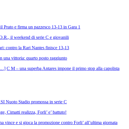
l Prato e firma un pazzesco 13-13 in Gara 1
R., il weekend di serie C e giovanili
ri: contro la Rari Nantes finisce 13-13
 una vittoria: quarto posto raggiunto
C M – una superba Antares impone il primo stop alla capolista
SI Nuoto Stadio promossa in serie C
e, Cimatti realizza, Forli’ e’ battuto!
 vince e si gioca la promozione contro Forli’ all’ultima giornata