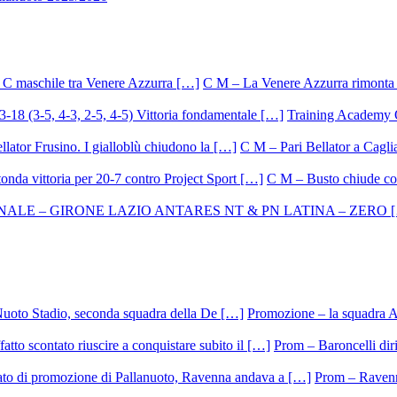
C M – La Venere Azzurra rimonta i
Training Academy O.
C M – Pari Bellator a Caglia
C M – Busto chiude con
Promozione – la squadra A
Prom – Baroncelli dirig
Prom – Ravenna