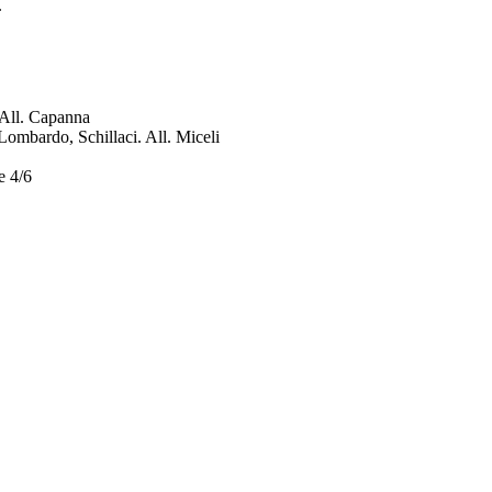
.
 All. Capanna
 Lombardo, Schillaci. All. Miceli
e 4/6