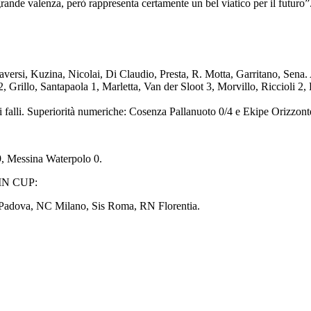
ande valenza, però rappresenta certamente un bel viatico per il futuro”
aversi, Kuzina, Nicolai, Di Claudio, Presta, R. Motta, Garritano, Sena.
, Grillo, Santapaola 1, Marletta, Van der Sloot 3, Morvillo, Riccioli 2,
 di falli. Superiorità numeriche: Cosenza Pallanuoto 0/4 e Ekipe Orizzont
 Messina Waterpolo 0.
IN CUP:
o Padova, NC Milano, Sis Roma, RN Florentia.