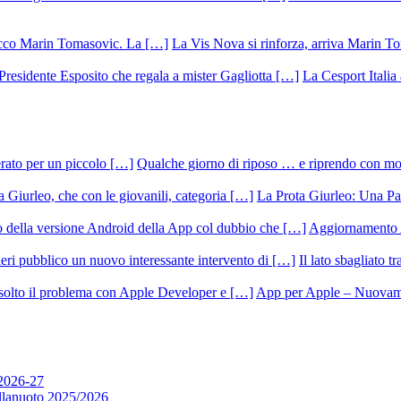
La Vis Nova si rinforza, arriva Marin T
La Cesport Italia
Qualche giorno di riposo … e riprendo con m
La Prota Giurleo: Una Pa
Aggiornamento 
Il lato sbagliato t
App per Apple – Nuovamen
 2026-27
allanuoto 2025/2026