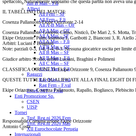
spettacolo. Naturalmente sappiamo che questa partita non aveva una gr
Jun B Mas – F.li
Allievi
IL TABELLINO DEL MATCH:
All Fem – SF
All Fem – F.li
Cosenza Pallanuoto-Ekipe Orizzonte 2-14
All A-B Mas – OF
All A Mas – QF
Cosenza Pallanuoto: Gorlero, Citino, Nisticò, De Mari 2, S. Motta, Tr
All A Mas – SF
Ekipe Orizzonte: Palm, Ioannou 1, Garibotti 2, Bianconi 3, R. Aiello 2
All A Mas – F.li
Arbitri: Luciani e Braghini
All B Mas – QF
Note: parziali 0-3, 1-4, 1-4, 0-3. Nessuna giocatrice uscita per limite
All B Mas – SF
All B Mas – F.li
Giudice arbitro Scollo; arbitri Luciani, Braghini e Polimeni
All C Mas – SF
All C Mas – F.li
CLASSIFICA GIRONE D: Ekipe Orizzonte 9, Cosenza Pallanuoto 9,
Ragazzi
QUESTE TUTTE LE QUALIFICATE ALLA FINAL EIGHT DI F
Rag Mas – F.val
Rag Fem – F.val
Ekipe Orizzonte, Cosenza Pallanuoto, Rapallo, Bogliasco, Plebiscit
Esord. M/F – F.val
Enti Promozione Sp.
CSEN
UISP
Tornei
Trof. Reg.ni 2026 Fem
Responsabile Comunicazione Ekipe Orizzonte
Trof. Reg.ni 2026 Mas
Antonio Costa
XII Eurochocolate Perugia
Internazionali