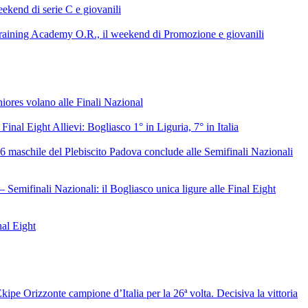
ekend di serie C e giovanili
raining Academy O.R., il weekend di Promozione e giovanili
niores volano alle Finali Nazional
 Final Eight Allievi: Bogliasco 1° in Liguria, 7° in Italia
6 maschile del Plebiscito Padova conclude alle Semifinali Nazionali
– Semifinali Nazionali: il Bogliasco unica ligure alle Final Eight
nal Eight
ipe Orizzonte campione d’Italia per la 26ª volta. Decisiva la vittoria