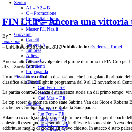
Senior
A1 – A2 – B
C – Promozione
Coppa Italia Fem.
FIN CUP – Ancora una vittoria 
Coppa Italia Mas.
Master F.li Naz.li
Giovanili
By
Cadetti
redazione
Juniores A
–
Pubblicato il 16 Ottobre 2017
Pubblicato in:
Evidenza
,
Tornei
Juniores
Allievi
Ragazzi
Ancora una vittoria travolgente nel girone di ritorno di FIN Cup per
Esordienti
di via Zurria (CT).
Propaganda
Un successo netto e mai in discussione, che ha regalato il primato del 
Finali Giovanili
classifica alla Final Eight in programma dal 9 al 12 novembre al Centr
Cadetti
Cad Fem – SF
La partita contro Cosenza è stata senza storia sin dal primo tempo, vin
Cad Fem – F.li
Cad Mas – F.li
Le top scorer di giornata sono state Sabrina Van der Sloot e Roberta B
Juniores
anche per Carolina Ioannou e Roberta Santapaola.
Jun Fem – SF
Jun Fem – F.li
Bilancio ricco di soddisfazione al termine della partita per il coach d
Jun A Mas – SF
chiesto di essere molto determinate in difesa e lo sono state. Avevo d
Jun A Mas – F.li
addirittura meglio di ciò che gli avevo chiesto. In attacco è stato pal
Jun B Mas – SF