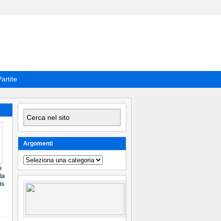
artite
Argomenti
Argomenti
e
la
is