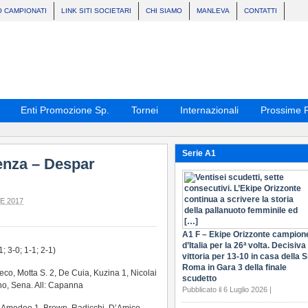
O CAMPIONATI
LINK SITI SOCIETARI
CHI SIAMO
MANLEVA
CONTATTI
Enti Promozione Sp.
Tornei
Internazionali
Prossime P
Serie A1
enza – Despar
E 2017
A1 F – Ekipe Orizzonte campion
d’Italia per la 26ª volta. Decisiva 
1; 3-0; 1-1; 2-1)
vittoria per 13-10 in casa della S
Roma in Gara 3 della finale
reco, Motta S. 2, De Cuia, Kuzina 1, Nicolai
scudetto
ano, Sena. All: Capanna
Pubblicato il 6 Luglio 2026 |