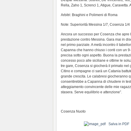
Despar Messina: Sotireli, De Vincentiis, Tet
Rella, Zaho 1, Screnci 1, Atigue, Caravetta. Al
Arbitri: Braghini e Polimeni di Roma
Note: Superiorità Messina 1/7, Cosenza 1/4
Ancora un successo per Cosenza che apre l
prestazione contro Messina. Gara mai in dis
nel primo parziale. A metà incontro il tabell
Capanna che hanno chiuso i conti con un 9-3 
precisa sotto ogni aspetto. Buona la presta
concesso poco alle siciliane e ottime le soluz
tre gare, Cosenza si giocherà il primato nel
Citino e compagne ci sarà un Catania battut
grande crescita. Le calabresi giocheranno qui
consentirebbe a Capanna di chiudere in tes
atteggiamento convincente delle mie ragazze
stasera. Serve equilibrio e attenzione”.
Cosenza Nuoto
Salva in PDF