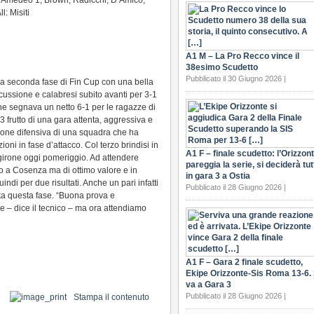
i, Amedeo 1, Brown, Radicchi, D’Amico,
l: Misiti
A1 M – La Pro Recco vince il
38esimo Scudetto
Pubblicato il 30 Giugno 2026 |
a seconda fase di Fin Cup con una bella
cussione e calabresi subito avanti per 3-1
one segnava un netto 6-1 per le ragazze di
frutto di una gara attenta, aggressiva e
zione difensiva di una squadra che ha
ioni in fase d’attacco. Col terzo brindisi in
A1 F – finale scudetto: l’Orizzon
 girone oggi pomeriggio. Ad attendere
pareggia la serie, si deciderà tut
o a Cosenza ma di ottimo valore e in
in gara 3 a Ostia
ndi per due risultati. Anche un pari infatti
Pubblicato il 28 Giugno 2026 |
ta questa fase. “Buona prova e
 – dice il tecnico – ma ora attendiamo
A1 F – Gara 2 finale scudetto,
Ekipe Orizzonte-Sis Roma 13-6. 
va a Gara 3
Pubblicato il 28 Giugno 2026 |
Stampa il contenuto