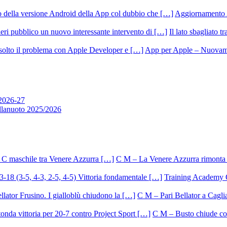
Aggiornamento 
Il lato sbagliato t
App per Apple – Nuovamen
 2026-27
allanuoto 2025/2026
C M – La Venere Azzurra rimonta i
Training Academy O.
C M – Pari Bellator a Caglia
C M – Busto chiude con