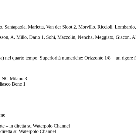
o, Santapaola, Marletta, Van der Sloot 2, Morvillo, Riccioli, Lombardo, 
asson, A. Millo, Dario 1, Sohi, Mazzolin, Nencha, Meggiato, Giacon. Al
adova) nel quarto tempo. Superiorità numeriche: Orizzonte 1/8 + un rigore
e NC Milano 3
liasco Bene 1
ene
te – in diretta su Waterpolo Channel
diretta su Waterpolo Channel