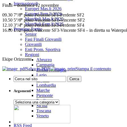
Internazionali
Finali – domenica 12 novembre
Europei Mas.li 2026
Europei Fem.li 2026
09.30 7°/8° posto Perdente SF1-Perdente SF2
Mondiali Mas.li 2025
10.50 5°/6° posto Vincente SF1-Vincente SF2
Mondiali Fem.li 2025
12.10 3°/4° posto Perdente SF3-Perdente SF4
Prossime Partite
16.00 1°/2° posto Vincente SF3-Vincente SF4 – in diretta su Waterp
Senior
Fasi Finali Giovanili
Giovanili
Enti Prom. Sportiva
Regioni
Ekipe Orizzonte
Abruzzo
Campania
Salva in PDF
Stampa il contenuto
Emilia Romagna
Lazio
Liguria
Lombardia
Marche
Argomenti
Piemonte
Puglia
Argomenti
Sicilia
Toscana
Veneto
RSS Feed