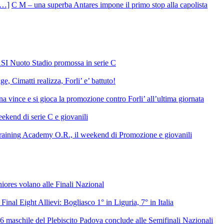
C M – una superba Antares impone il primo stop alla capolista
SI Nuoto Stadio promossa in serie C
e, Cimatti realizza, Forli’ e’ battuto!
 vince e si gioca la promozione contro Forli’ all’ultima giornata
ekend di serie C e giovanili
raining Academy O.R., il weekend di Promozione e giovanili
niores volano alle Finali Nazional
 Final Eight Allievi: Bogliasco 1° in Liguria, 7° in Italia
6 maschile del Plebiscito Padova conclude alle Semifinali Nazionali