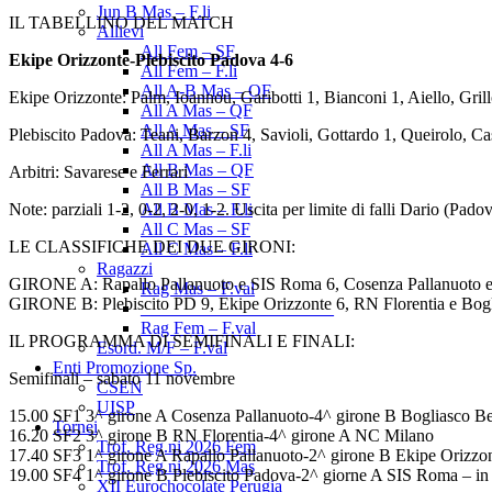
Jun B Mas – F.li
IL TABELLINO DEL MATCH
Allievi
All Fem – SF
Ekipe Orizzonte-Plebiscito Padova 4-6
All Fem – F.li
All A-B Mas – OF
Ekipe Orizzonte: Palm, Ioannou, Garibotti 1, Bianconi 1, Aiello, Grill
All A Mas – QF
All A Mas – SF
Plebiscito Padova: Teani, Barzon 4, Savioli, Gottardo 1, Queirolo, C
All A Mas – F.li
All B Mas – QF
Arbitri: Savarese e Ferrari
All B Mas – SF
Note: parziali 1-2, 0-2, 2-0, 1-2. Uscita per limite di falli Dario (P
All B Mas – F.li
All C Mas – SF
LE CLASSIFICHE DEI DUE GIRONI:
All C Mas – F.li
Ragazzi
GIRONE A: Rapallo Pallanuoto e SIS Roma 6, Cosenza Pallanuoto 
Rag Mas – F.val
GIRONE B: Plebiscito PD 9, Ekipe Orizzonte 6, RN Florentia e Bog
______________________
Rag Fem – F.val
IL PROGRAMMA DI SEMIFINALI E FINALI:
Esord. M/F – F.val
Enti Promozione Sp.
Semifinali – sabato 11 novembre
CSEN
UISP
15.00 SF1 3^ girone A Cosenza Pallanuoto-4^ girone B Bogliasco B
Tornei
16.20 SF2 3^ girone B RN Florentia-4^ girone A NC Milano
Trof. Reg.ni 2026 Fem
17.40 SF3 1^ girone A Rapallo Pallanuoto-2^ girone B Ekipe Orizzon
Trof. Reg.ni 2026 Mas
19.00 SF4 1^ girone B Plebiscito Padova-2^ giorne A SIS Roma – in 
XII Eurochocolate Perugia