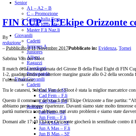
Senior
A1 – A2 – B
C – Promozione
Coppa Italia Fem.
FIN CUP – L’Ekipe Orizzonte ce
Coppa Italia Mas.
Master F.li Naz.li
Giovanili
By
Cadetti
redazione
Juniores A
–
Pubblicato il 11 Novembre 2017
Pubblicato in:
Evidenza
,
Tornei
Juniores
Allievi
Sabrina Van der Sloot
Ragazzi
Esordienti
Il match della terza giornata del Girone B della Final Eight di FIN Cu
Propaganda
1-2, guadagnando poi ulteriore margine grazie allo 0-2 della seconda f
Finali Giovanili
l’ultima frazione.
Cadetti
Tra le catanesi, Sabrina Van der Sloot è stata la miglior marcatrice c
Cad Fem – SF
Cad Fem – F.li
Questo il commento del coach dell’Ekipe Orizzonte a fine partita: “A
Cad Mas – F.li
abbiamo preso troppe ripartenze. Davanti siamo state molto timorose e
Juniores
parità numerica non abbiamo mai avuto problemi e siamo state davve
Jun Fem – SF
Jun Fem – F.li
Domani alle 17:40 l’Ekipe Orizzonte giocherà in semifinale contro il 
Jun A Mas – SF
Jun A Mas – F.li
Jun B Mas – SF