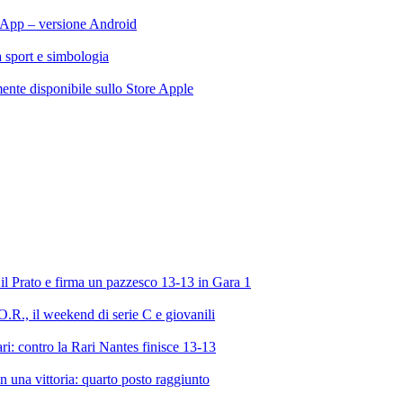
App – versione Android
ra sport e simbologia
te disponibile sullo Store Apple
l Prato e firma un pazzesco 13-13 in Gara 1
R., il weekend di serie C e giovanili
ri: contro la Rari Nantes finisce 13-13
 una vittoria: quarto posto raggiunto