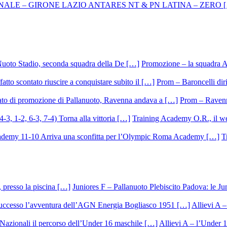
Promozione – la squadra A
Prom – Baroncelli dirig
Prom – Ravenna
Training Academy O.R., il we
T
Juniores F – Pallanuoto Plebiscito Padova: le Ju
Allievi A –
Allievi A – l’Under 1