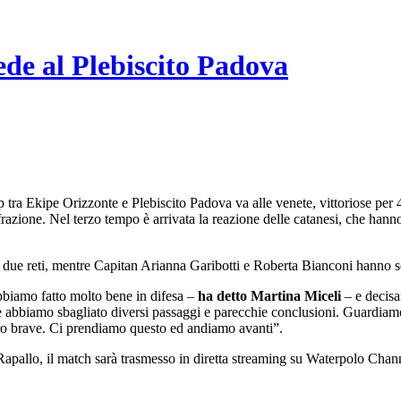
de al Plebiscito Padova
p tra Ekipe Orizzonte e Plebiscito Padova va alle venete, vittoriose per
razione. Nel terzo tempo è arrivata la reazione delle catanesi, che hann
on due reti, mentre Capitan Arianna Garibotti e Roberta Bianconi hanno s
bbiamo fatto molto bene in difesa –
ha detto Martina Miceli
– e decisa
 abbiamo sbagliato diversi passaggi e parecchie conclusioni. Guardiamo
ro brave. Ci prendiamo questo ed andiamo avanti”.
Rapallo, il match sarà trasmesso in diretta streaming su Waterpolo Chan