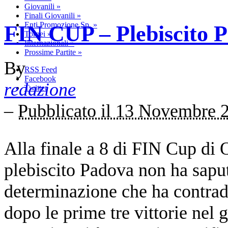
Giovanili
»
Finali Giovanili
»
Enti Promozione Sp.
»
FIN CUP – Plebiscito P
Tornei
»
Internazionali
»
Prossime Partite
»
By
RSS Feed
Facebook
redazione
Twitter
–
Pubblicato il 13 Novembre 
Alla finale a 8 di FIN Cup di O
plebiscito Padova non ha saput
determinazione che ha contradd
dopo le prime tre vittorie nel 