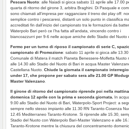
Pescara Nuoto
: alle Naiadi si gioca sabato 11 aprile alle 17.00 p
quarta di ritorno del girone 3, arbitra Braghini. Di Pasquale e co
sono chiamati all’impresa per ragganciare il treno dei play off: no
semplice contro i pescaresi, distanti un solo punto in classifica m
accreditati fin dall’inizio del campionato tra le formazioni da batte
Waterpolo Bari però ce l’ha fatta all’andata, vincendo contro i
biancoazzurri per 9-6 nelle acque amiche dello Stadio del Nuoto d
Fermo per un turno di riposo il campionato di serie C, spazio
campionato di Promozione
: sabato 11 aprile si gioca alle 13.30
Comunale di Matera il match Pianeta Benessere-Molfetta Nuoto
alle 14.30 allo Stadio del Nuoto di Bari in acqua Master Valenzan
Castellana Nuoto.
Chiude la giornata il campionato interregio
under 17, che propone per sabato sera alle 21.00 GP Modug
Master Valenzano
.
Il girone di ritorno del campionato riprende poi nella mattina
domenica 12 aprile con la prima e seconda giornata.
In acqua
9.00 allo Stadio del Nuoto di Bari, Waterpolo-Sport Project: a seg
sempre nello stesso impianto alle 11.30 RN Taranto-Cosenza Nuo
12.45 Mediterraneo Taranto-Krotone. Si riprende alle 15.30, semp
Stadio del Nuoto con Waterpolo Bari-Master Valenzano e alle 16
Taranto-Krotone mentre la chiusura del concentramento domeni