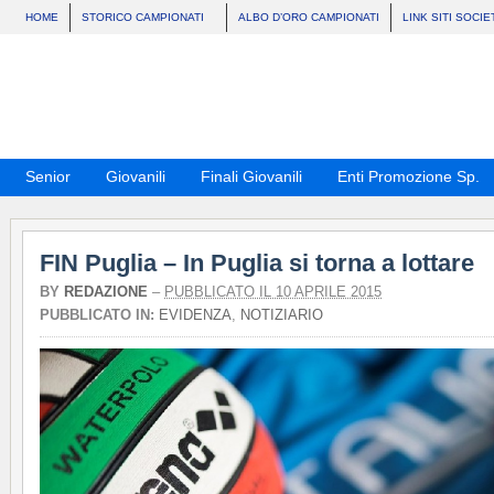
HOME
STORICO CAMPIONATI
ALBO D’ORO CAMPIONATI
LINK SITI SOCIE
Senior
Giovanili
Finali Giovanili
Enti Promozione Sp.
FIN Puglia – In Puglia si torna a lottare
BY
REDAZIONE
–
PUBBLICATO IL 10 APRILE 2015
PUBBLICATO IN:
EVIDENZA
,
NOTIZIARIO