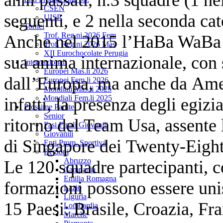
CSEN
seguenti, e 2 nella seconda ca
UISP
Tornei
Trof. Reg.ni 2026 Fem
Anche nel 2015 l’HaBa WaBa I
Trof. Reg.ni 2026 Mas
XII Eurochocolate Perugia
sua anima internazionale, con
Internazionali
Europei Mas.li 2026
dall’Europa, ma anche da Amer
Europei Fem.li 2026
Mondiali Mas.li 2025
Mondiali Fem.li 2025
infatti, la presenza degli egizi
Prossime Partite
Senior
ritorno del Team Usa, assente 
Fasi Finali Giovanili
Giovanili
di Singapore dei Twenty-Eigh
Enti Prom. Sportiva
Regioni
Abruzzo
Le 120 squadre partecipanti, 
Campania
Emilia Romagna
formazioni possono essere uni
Lazio
Liguria
15 Paesi: Brasile, Croazia, Fran
Lombardia
Marche