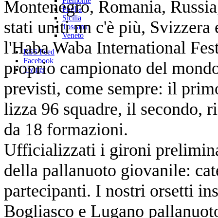
Piemonte
Montenegro, Romania, Russia, 
Puglia
Sicilia
stati uniti nn c'è più, Svizzer
Toscana
Veneto
l'Haba Waba International Fest
RSS Feed
Facebook
proprio campionato del mondo 
Twitter
previsti, come sempre: il primo
lizza 96 squadre, il secondo, r
da 18 formazioni.
Ufficializzati i gironi prelimi
della pallanuoto giovanile: ca
partecipanti. I nostri orsetti 
Bogliasco e Lugano pallanuoto