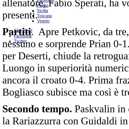
allenatore, Fabio Sperati, ha v
Piemonte
Puglia
Sicilia
presenti.
Toscana
Veneto
Partiti
. Apre Petkovic, da tre
RSS Feed
Facebook
nessuno e sorprende Prian 0-1
Twitter
per Deserti, chiude la retrogu
Luongo in superiorità numeric
ancora il croato 0-4. Prima fra
Bogliasco subisce ma così è tr
Secondo tempo.
Paskvalin in
la Rariazzurra con Guidaldi in