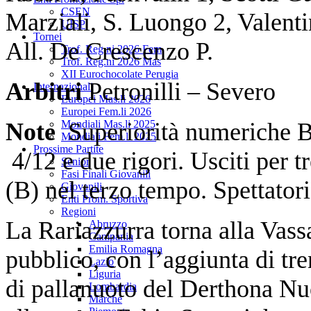
CSEN
Marziali, S. Luongo 2, Valenti
UISP
Tornei
All. De Crescenzo P.
Trof. Reg.ni 2026 Fem
Trof. Reg.ni 2026 Mas
XII Eurochocolate Perugia
Arbitri
Petronilli – Severo
Internazionali
Europei Mas.li 2026
Europei Fem.li 2026
Note
Superiorità numeriche Bo
Mondiali Mas.li 2025
Mondiali Fem.li 2025
Prossime Partite
4/12 e due rigori. Usciti per tr
Senior
Fasi Finali Giovanili
(B) nel terzo tempo. Spettator
Giovanili
Enti Prom. Sportiva
Regioni
La Rariazzurra torna alla Vassa
Abruzzo
Campania
Emilia Romagna
pubblico, con l’aggiunta di tre
Lazio
Liguria
di pallanuoto del Derthona Nuo
Lombardia
Marche