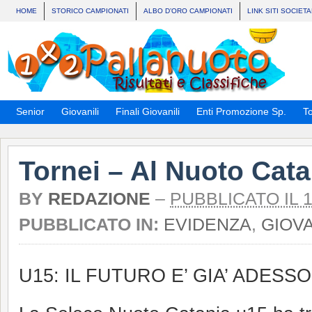
HOME
STORICO CAMPIONATI
ALBO D’ORO CAMPIONATI
LINK SITI SOCIETA
Senior
Giovanili
Finali Giovanili
Enti Promozione Sp.
To
Tornei – Al Nuoto Cata
BY
REDAZIONE
–
PUBBLICATO IL 
PUBBLICATO IN:
EVIDENZA
,
GIOVA
U15: IL FUTURO E’ GIA’ ADESSO