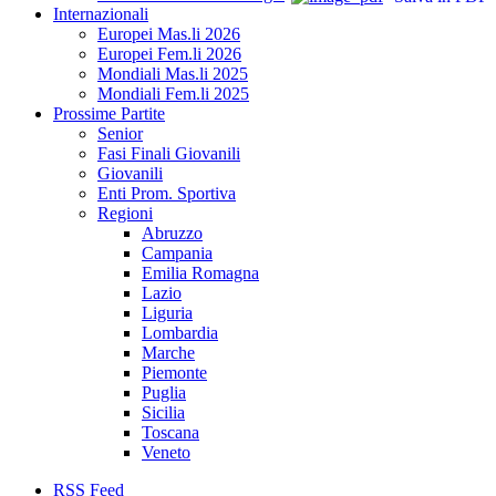
Internazionali
Europei Mas.li 2026
Europei Fem.li 2026
Mondiali Mas.li 2025
Mondiali Fem.li 2025
Prossime Partite
Senior
Fasi Finali Giovanili
Giovanili
Enti Prom. Sportiva
Regioni
Abruzzo
Campania
Emilia Romagna
Lazio
Liguria
Lombardia
Marche
Piemonte
Puglia
Sicilia
Toscana
Veneto
RSS Feed