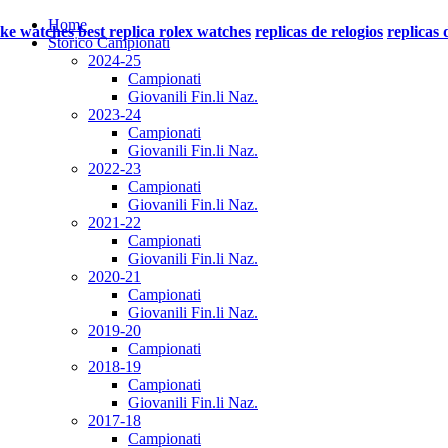
Home
ake watches
best replica rolex watches
replicas de relogios
replicas 
Storico Campionati
2024-25
Campionati
Giovanili Fin.li Naz.
2023-24
Campionati
Giovanili Fin.li Naz.
2022-23
Campionati
Giovanili Fin.li Naz.
2021-22
Campionati
Giovanili Fin.li Naz.
2020-21
Campionati
Giovanili Fin.li Naz.
2019-20
Campionati
2018-19
Campionati
Giovanili Fin.li Naz.
2017-18
Campionati