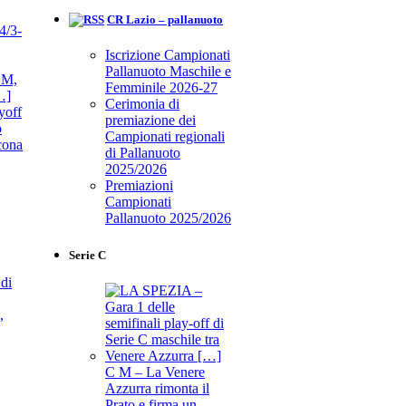
CR Lazio – pallanuoto
Iscrizione Campionati
Pallanuoto Maschile e
Femminile 2026-27
Cerimonia di
yoff
premiazione dei
o
Campionati regionali
cona
di Pallanuoto
2025/2026
Premiazioni
Campionati
Pallanuoto 2025/2026
Serie C
C M – La Venere
Azzurra rimonta il
Prato e firma un