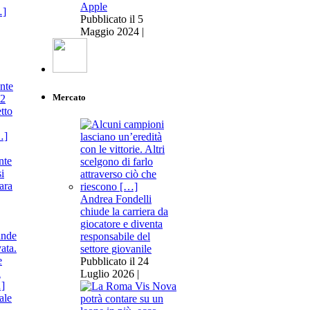
Apple
Pubblicato il 5
Maggio 2024 |
Mercato
nte
si
ara
Andrea Fondelli
chiude la carriera da
giocatore e diventa
responsabile del
settore giovanile
Pubblicato il 24
Luglio 2026 |
ale