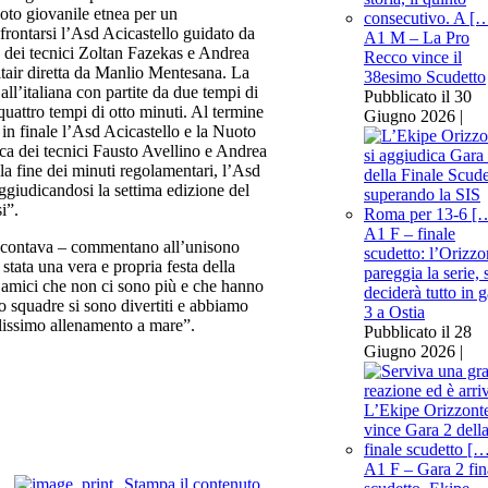
uoto giovanile etnea per un
rontarsi l’Asd Acicastello guidato da
A1 M – La Pro
 dei tecnici Zoltan Fazekas e Andrea
Recco vince il
Altair diretta da Manlio Mentesana. La
38esimo Scudetto
ll’italiana con partite da due tempi di
Pubblicato il 30
quattro tempi di otto minuti. Al termine
Giugno 2026 |
 in finale l’Asd Acicastello e la Nuoto
sca dei tecnici Fausto Avellino e Andrea
la fine dei minuti regolamentari, l’Asd
aggiudicandosi la settima edizione del
i”.
A1 F – finale
che contava – commentano all’unisono
scudetto: l’Orizzo
tata una vera e propria festa della
pareggia la serie, 
e amici che non ci sono più e che hanno
deciderà tutto in g
ro squadre si sono divertiti e abbiamo
3 a Ostia
lissimo allenamento a mare”.
Pubblicato il 28
Giugno 2026 |
A1 F – Gara 2 fin
Stampa il contenuto