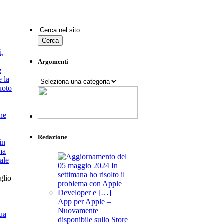
Argomenti
Argomenti
ne
Redazione
in
ma
ale
glio
App per Apple –
Nuovamente
disponibile sullo Store