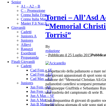
Senior
A1 – A2 – B
C – Promozione
Coppa Italia Fem.
Tornei – All’Asd Ac
Coppa Italia Mas.
Master F.li Naz.li
“Memorial Christi
Giovanili
Cadetti
Torrisi”
Juniores A
Juniores
Allievi
By
Ragazzi
redazione
Esordienti
–
Pubblicato il 25 Luglio 2015
Pubblica
Propaganda
Finali Giovanili
Cadetti
Cad Fem – SF
Lo spettacolo della pallanuoto a mare nel
Cad Fem – F.li
due giovani appassionati di sport sono st
Cad Mas – F.li
edizione del “Memorial Christian Alì-Gius
Juniores
pallanotisti castellesi scomparsi premat
Jun Fem – SF
Piergiuseppe Giuffrida e Sebastiano Russo
Jun Fem – F.li
una trasferta del campionato di serie B.
Jun A Mas – SF
Jun A Mas – F.li
Una cinquantina di giovani di quattro soc
Jun B Mas – SF
meravigliosa giornata di sole sono stati gl