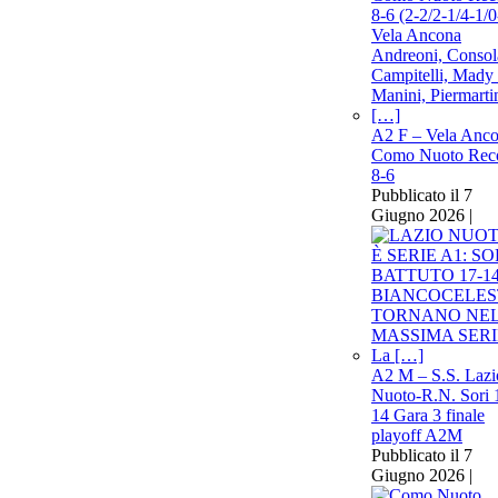
A2 F – Vela Anco
Como Nuoto Rec
8-6
Pubblicato il 7
Giugno 2026 |
A2 M – S.S. Lazi
Nuoto-R.N. Sori 
14 Gara 3 finale
playoff A2M
Pubblicato il 7
Giugno 2026 |