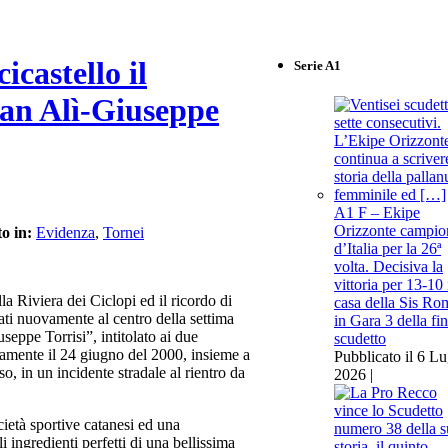
icastello il
Serie A1
an Alì-Giuseppe
A1 F – Ekipe
Orizzonte campio
to in:
Evidenza
,
Tornei
d’Italia per la 26ª
volta. Decisiva la
vittoria per 13-10 
la Riviera dei Ciclopi ed il ricordo di
casa della Sis Ro
ati nuovamente al centro della settima
in Gara 3 della fin
eppe Torrisi”, intitolato ai due
scudetto
uramente il 24 giugno del 2000, insieme a
Pubblicato il 6 Lu
, in un incidente stradale al rientro da
2026 |
ietà sportive catanesi ed una
i ingredienti perfetti di una bellissima