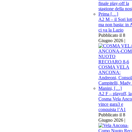
A2 M – il Sori lot
ma non basta: in 
ci va la Lazio
Pubblicato il 8
Giugno 2026 |
A2 F – playoff, la
Cosma Vela Anco
vince gara3 e
conquista l’A1
Pubblicato il 8
Giugno 2026 |