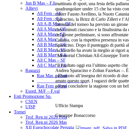
Jun B Mas – F.li
mattinata di sport, una festa della pallan
Allievi
quadrangolare under 15 che ha visto conf
All Fem – SF
mister Fausto Avellino, la Nuoto Catania
All Fem – F.li
Sparacino, la Brizz di Carlo Zilleri e l’
All A-B Mas – OF
formula del torneo ha previsto un girone a
All A Mas – QF
dieci minuti ciascuno e la finalissima da 
All A Mas – SF
del girone preliminare, si sono affrontate
All A Mas – F.li
Catania, con la rispettiva presenza in va
All B Mas – QF
Sparacino. Dopo il punteggio di parità al
All B Mas – SF
Acicastello ha avuto la meglio ai rigori 
All B Mas – F.li
“Memorial Christian Alì-Giuseppe Torris
All C Mas – SF
“Il risultato oggi era l’ultimo aspetto 
All C Mas – F.li
Andrea Sparacino e Zoltan Fazekas –. È s
Ragazzi
pallanuoto all’insegna del ricordo di du
Rag Mas – F.val
amato questo sport. I ragazzi delle quatt
______________________
potuto concludere la stagione con un bel
Rag Fem – F.val
Esord. M/F – F.val
Enti Promozione Sp.
CSEN
Ufficio Stampa
UISP
Tornei
Giuseppe Bonaccorso
Trof. Reg.ni 2026 Fem
Trof. Reg.ni 2026 Mas
XII Eurochocolate Perugia
Salva in PDF