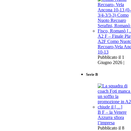
A2 F – Finale Pla
A2F Como Nuot
Recoaro-Vela An
10-13
Pubblicato il 1
Giugno 2026 |
Serie B
B F – la Venere
Azzurra sfiora
l’impresa
Pubblicato il 8