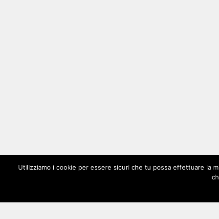
Utilizziamo i cookie per essere sicuri che tu possa effettuare la m
ch