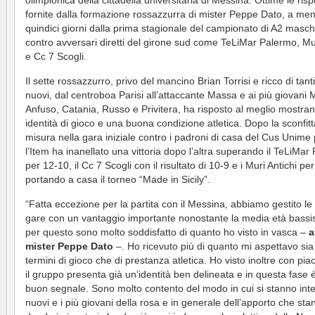
olimpionica della cittadella universitaria di Messina. Ottime le ris
fornite dalla formazione rossazzurra di mister Peppe Dato, a men
quindici giorni dalla prima stagionale del campionato di A2 maschi
contro avversari diretti del girone sud come TeLiMar Palermo, Mur
e Cc 7 Scogli.
Il sette rossazzurro, privo del mancino Brian Torrisi e ricco di tanti 
nuovi, dal centroboa Parisi all’attaccante Massa e ai più giovani M
Anfuso, Catania, Russo e Privitera, ha risposto al meglio mostra
identità di gioco e una buona condizione atletica. Dopo la sconfitt
misura nella gara iniziale contro i padroni di casa del Cus Unime 
l’Item ha inanellato una vittoria dopo l’altra superando il TeLiMar
per 12-10, il Cc 7 Scogli con il risultato di 10-9 e i Muri Antichi pe
portando a casa il torneo “Made in Sicily”.
“Fatta eccezione per la partita con il Messina, abbiamo gestito le 
gare con un vantaggio importante nonostante la media età bassi
per questo sono molto soddisfatto di quanto ho visto in vasca –
a
mister
Peppe Dato
–. Ho ricevuto più di quanto mi aspettavo sia
termini di gioco che di prestanza atletica. Ho visto inoltre con pi
il gruppo presenta già un’identità ben delineata e in questa fase 
buon segnale. Sono molto contento del modo in cui si stanno int
nuovi e i più giovani della rosa e in generale dell’apporto che sta