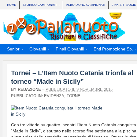
HOME
STORICO CAMPIONATI
ALBO D’ORO CAMPIONATI
LINK SITI SOCIE
Senior
Giovanili
Finali Giovanili
Enti Promozione Sp.
Tornei – L’Item Nuoto Catania trionfa al
torneo “Made in Sicily”
BY
REDAZIONE
–
PUBBLICATO IL 9 NOVEMBRE 2015
PUBBLICATO IN:
EVIDENZA
,
TORNEI
Con tre vittorie su quattro incontri l’Item Nuoto Catania conquista 
“Made in Sicily”, disputato nello scorso fine settimana alla piscina