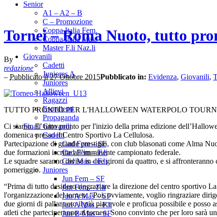
Senior
A1 – A2 – B
C – Promozione
Coppa Italia Fem.
Tornei – Roma Nuoto, tutto pro
Coppa Italia Mas.
Master F.li Naz.li
Giovanili
By
Cadetti
redazione
Juniores A
–
Pubblicato il 27 Ottobre 2015
Pubblicato in:
Evidenza
,
Giovanili
,
T
Juniores
Allievi
Ragazzi
Esordienti
TUTTO PRONTO PER L'HALLOWEEN WATERPOLO TOURN
Propaganda
Ci siamo. E’ tutto pronto per l'inizio della prima edizione dell’Hal
Finali Giovanili
domenica presso il Centro Sportivo La Cellulosa.
Cadetti
Partecipazione di grande prestigio, con club blasonati come Alma Nuot
Cad Fem – SF
due formazioni iscritte all’imminente campionato federale.
Cad Fem – F.li
Le squadre saranno divise in due gironi da quattro, e si affronteranno c
Cad Mas – F.li
pomeriggio.
Juniores
Jun Fem – SF
“Prima di tutto desidero ringraziare la direzione del centro sportivo L
Jun Fem – F.li
l'organizzazione del torneo. “Poi, ovviamente, voglio ringraziare dirige
Jun A Mas – SF
due giorni di pallanuoto il più piacevole e proficua possibile e posso a
Jun A Mas – F.li
atleti che parteciperanno al torneo. Sono convinto che per loro sarà u
Jun B Mas – SF