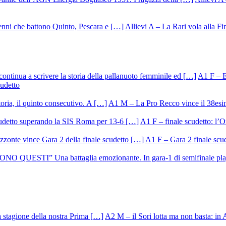
Allievi A – La Rari vola alla Fi
A1 F – Ek
cudetto
A1 M – La Pro Recco vince il 38esi
A1 F – finale scudetto: l’Or
A1 F – Gara 2 finale scu
A2 M – il Sori lotta ma non basta: in 