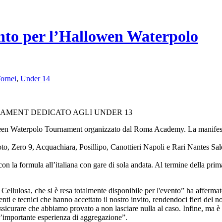
nto per l’Hallowen Waterpolo
ornei
,
Under 14
AMENT DEDICATO AGLI UNDER 13
loween Waterpolo Tournament organizzato dal Roma Academy. La manifestaz
o, Zero 9, Acquachiara, Posillipo, Canottieri Napoli e Rari Nantes Sal
on la formula all’italiana con gare di sola andata. Al termine della prim
a Cellulosa, che si è resa totalmente disponibile per l'evento” ha afferm
nti e tecnici che hanno accettato il nostro invito, rendendoci fieri del 
ssicurare che abbiamo provato a non lasciare nulla al caso. Infine, ma è l
n’importante esperienza di aggregazione”.