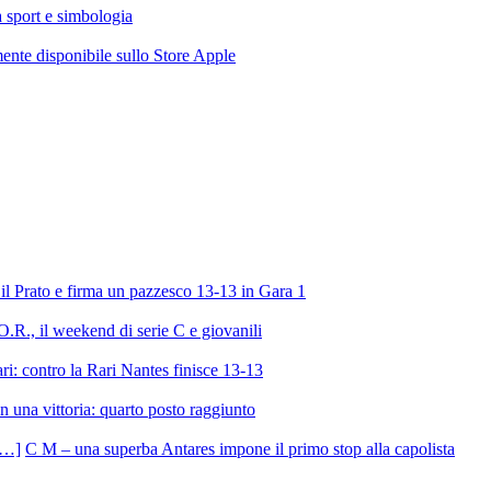
ra sport e simbologia
te disponibile sullo Store Apple
l Prato e firma un pazzesco 13-13 in Gara 1
R., il weekend di serie C e giovanili
ri: contro la Rari Nantes finisce 13-13
 una vittoria: quarto posto raggiunto
C M – una superba Antares impone il primo stop alla capolista