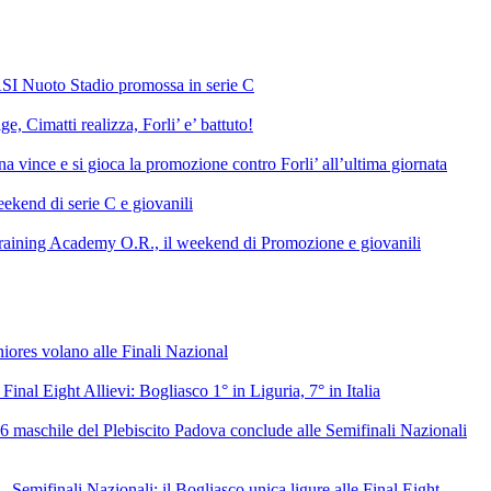
SI Nuoto Stadio promossa in serie C
e, Cimatti realizza, Forli’ e’ battuto!
 vince e si gioca la promozione contro Forli’ all’ultima giornata
ekend di serie C e giovanili
raining Academy O.R., il weekend di Promozione e giovanili
niores volano alle Finali Nazional
 Final Eight Allievi: Bogliasco 1° in Liguria, 7° in Italia
6 maschile del Plebiscito Padova conclude alle Semifinali Nazionali
– Semifinali Nazionali: il Bogliasco unica ligure alle Final Eight