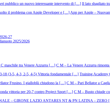
Il lato sbagliato t
App per Apple – Nuovamen
 2026-27
allanuoto 2025/2026
C M – La Venere Azzurra rimonta i
Training Academy O.
C M – Pari Bellator a Caglia
C M – Busto chiude con