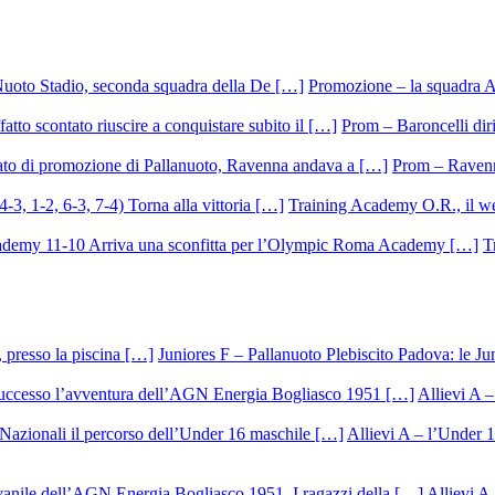
Promozione – la squadra A
Prom – Baroncelli dirig
Prom – Ravenna
Training Academy O.R., il we
T
Juniores F – Pallanuoto Plebiscito Padova: le Ju
Allievi A –
Allievi A – l’Under 1
Allievi A 