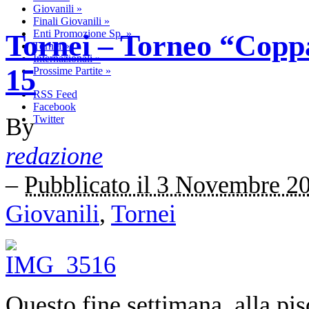
Giovanili
»
Finali Giovanili
»
Enti Promozione Sp.
»
Tornei – Torneo “Cop
Tornei
»
Internazionali
»
15
Prossime Partite
»
RSS Feed
Facebook
By
Twitter
redazione
–
Pubblicato il 3 Novembre 2
Giovanili
,
Tornei
Questo fine settimana, alla p