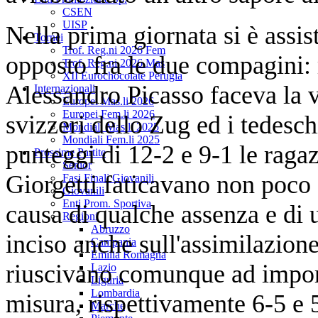
CSEN
UISP
Nella prima giornata si è ass
Tornei
Trof. Reg.ni 2026 Fem
opposto fra le due compagini:
Trof. Reg.ni 2026 Mas
XII Eurochocolate Perugia
Alessandro Picasso faceva la v
Internazionali
Europei Mas.li 2026
Europei Fem.li 2026
svizzeri dello Zug ed i tedesc
Mondiali Mas.li 2025
Mondiali Fem.li 2025
punteggi di 12-2 e 9-1 le ragaz
Prossime Partite
Senior
Giorgetti faticavano non poco 
Fasi Finali Giovanili
Giovanili
Enti Prom. Sportiva
causa di qualche assenza e di 
Regioni
Abruzzo
inciso anche sull'assimilazion
Campania
Emilia Romagna
riuscivano comunque ad impors
Lazio
Liguria
Lombardia
misura, rispettivamente 6-5 e 
Marche