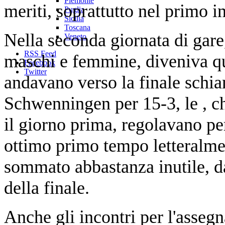
Piemonte
meriti, soprattutto nel primo i
Puglia
Sicilia
Toscana
Nella seconda giornata di gare
Veneto
RSS Feed
maschi e femmine, diveniva qu
Facebook
Twitter
andavano verso la finale schia
Schwenningen per 15-3, le , ch
il giorno prima, regolavano pe
ottimo primo tempo letteralme
sommato abbastanza inutile, d
della finale.
Anche gli incontri per l'assegna