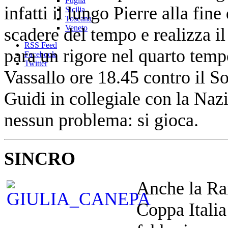
Puglia
infatti il lungo Pierre alla fin
Sicilia
Toscana
Veneto
scadere del tempo e realizza i
RSS Feed
para un rigore nel quarto tem
Facebook
Twitter
Vassallo ore 18.45 contro il S
Guidi in collegiale con la Naz
nessun problema: si gioca.
SINCRO
Anche la Rar
Coppa Italia