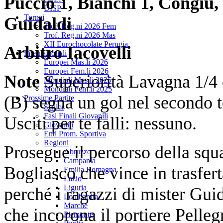
Puccio 1, Bianchi 1, Congiu,
UISP
Tornei
Guidaldi
Trof. Reg.ni 2026 Fem
Trof. Reg.ni 2026 Mas
XII Eurochocolate Perugia
Arbitro
Iacovelli
Internazionali
Europei Mas.li 2026
Europei Fem.li 2026
Note
Superiorità Lavagna 1/4 e
Mondiali Mas.li 2025
Mondiali Fem.li 2025
(B) segna un gol nel secondo t
Prossime Partite
Senior
Fasi Finali Giovanili
Usciti per te falli: nessuno.
Giovanili
Enti Prom. Sportiva
Regioni
Prosegue il percorso della squ
Abruzzo
Campania
Bogliasco che vince in trasfer
Emilia Romagna
Lazio
Liguria
perché i ragazzi di mister Gui
Lombardia
Marche
che incorona il portiere Pelleg
Piemonte