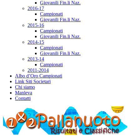
Giovanili Fin.li Naz.
2016-17
Campionati
Giovanili Fin.li Naz.
2015-16
Campionati
Giovanili Fin.li Naz.
2014-15
Campionati
Giovanili Fin.li Naz.
2013-14
Campionati
2011-2014
Albo d’Oro Campionati
Link Siti Societari
Chi siamo
Manleva
Contatti