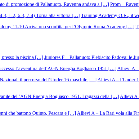
Prom – Ravenna
Training Academy O.R., il we
T
Juniores F – Pallanuoto Plebiscito Padova: le Ju
Allievi A –
Allievi A – l’Under 1
Allievi A 
Allievi A – La Rari vola alla Fi