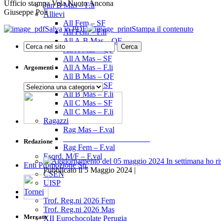
Ufficio stampa Vela Nuoto Ancona
Jun B Mas – F.li
Giuseppe Poli
Allievi
All Fem – SF
Salva in PDF
Stampa il contenuto
All Fem – F.li
All A-B Mas – OF
All A Mas – QF
All A Mas – SF
All A Mas – F.li
Argomenti
All B Mas – QF
All B Mas – SF
Argomenti
All B Mas – F.li
All C Mas – SF
All C Mas – F.li
Ragazzi
Rag Mas – F.val
______________________
Redazione
Rag Fem – F.val
Esord. M/F – F.val
Enti Promozione Sp.
Pubblicato il 5 Maggio 2024 |
CSEN
UISP
Tornei
Trof. Reg.ni 2026 Fem
Trof. Reg.ni 2026 Mas
Mercato
XII Eurochocolate Perugia