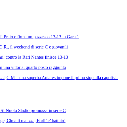
l Prato e firma un pazzesco 13-13 in Gara 1
R., il weekend di serie C e giovanili
ri: contro la Rari Nantes finisce 13-13
 una vittoria: quarto posto raggiunto
C M – una superba Antares impone il primo stop alla capolista
SI Nuoto Stadio promossa in serie C
e, Cimatti realizza, Forli’ e’ battuto!