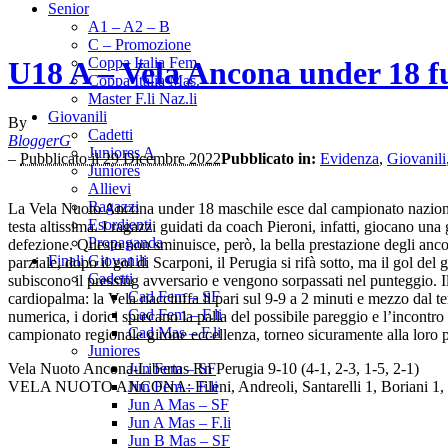
Senior
A1 – A2 – B
C – Promozione
Coppa Italia Fem.
U18 A – Vela Ancona under 18 fu
Coppa Italia Mas.
Master F.li Naz.li
Giovanili
By
Cadetti
BloggerG
Juniores A
–
Pubblicato il 29 Dicembre 2022
Pubblicato in:
Evidenza
,
Giovanili
Juniores
Allievi
Ragazzi
La Vela Nuoto Ancona under 18 maschile esce dal campionato nazionale 
Esordienti
testa altissima. I ragazzi guidati da coach Pieroni, infatti, giocano una
Propaganda
defezione. Questo non sminuisce, però, la bella prestazione degli anco
Finali Giovanili
parziale, dopo il gol di Scarponi, il Perugia si rifà sotto, ma il gol d
Cadetti
subiscono il pressing avversario e vengono sorpassati nel punteggio. Il 
Cad Fem – SF
cardiopalma: la Vela riacciuffa il pari sul 9-9 a 2 minuti e mezzo dal 
Cad Fem – F.li
numerica, i dorici sprecano la palla del possibile pareggio e l’incontro 
Cad Mas – F.li
campionato regionale girone eccellenza, torneo sicuramente alla loro por
Juniores
Vela Nuoto Ancona-Libertas Rn Perugia 9-10 (4-1, 2-3, 1-5, 2-1)
Jun Fem – SF
VELA NUOTO ANCONA: Fileni, Andreoli, Santarelli 1, Boriani 1, Borg
Jun Fem – F.li
Jun A Mas – SF
Jun A Mas – F.li
Jun B Mas – SF