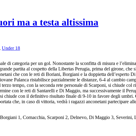
ori ma a testa altissima
,
Under 18
di categoria per un gol. Nonostante la sconfitta di misura e l’eliminaz
 grande partita al cospetto della Libertas Perugia, prima del girone, che s
netani che con le reti di Boriani, Borgiani e la doppietta dell’esperto D
el giovane Palanca ristabilisce parzialmente le distanze, 6-4 al cambio ca
terzo tempo, con la seconda rete personale di Scarponi, si chiude col risu
termine con le reti di Santarelli e Di Maggio, ma successivamente il Perug
si chiude con il definitivo risultato finale di 9-10 in favore degli umbri.
tata che, in caso di vittoria, vedrà i ragazzi anconetani partecipare all
iani 1, Cornacchia, Scarponi 2, Delnevo, Di Maggio 3, Severini, Lal