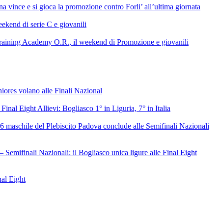
 vince e si gioca la promozione contro Forli’ all’ultima giornata
ekend di serie C e giovanili
raining Academy O.R., il weekend di Promozione e giovanili
niores volano alle Finali Nazional
 Final Eight Allievi: Bogliasco 1° in Liguria, 7° in Italia
6 maschile del Plebiscito Padova conclude alle Semifinali Nazionali
– Semifinali Nazionali: il Bogliasco unica ligure alle Final Eight
nal Eight