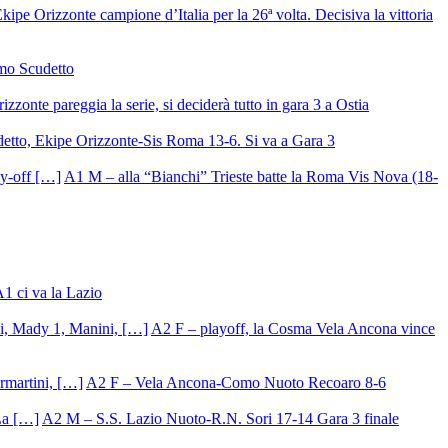
ipe Orizzonte campione d’Italia per la 26ª volta. Decisiva la vittoria
mo Scudetto
izzonte pareggia la serie, si deciderà tutto in gara 3 a Ostia
detto, Ekipe Orizzonte-Sis Roma 13-6. Si va a Gara 3
A1 M – alla “Bianchi” Trieste batte la Roma Vis Nova (18-
A1 ci va la Lazio
A2 F – playoff, la Cosma Vela Ancona vince
A2 F – Vela Ancona-Como Nuoto Recoaro 8-6
A2 M – S.S. Lazio Nuoto-R.N. Sori 17-14 Gara 3 finale