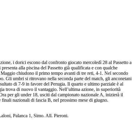
ione, i dorici escono dal confronto giocato mercoledì 28 al Passetto a
i presenta alla piscina del Passetto già qualificata e con qualche
i Maggio chiudono il primo tempo avanti di tre reti, 4-1. Nel secondo
mpo. Gli umbri si ritrovano nella seconda parte del match, gli anconetani
ltato di 7-9 in favore del Perugia. Il quarto e ultimo parziale è al
ia trova di nuovo il vantaggio. Nell’ultima azione, in superiorità
 Ora per gli under 18, usciti dal campionato nazionale A, inizierà il
e finali nazionali di fascia B, nel prossimo mese di giugno.
oni, Palanca 1, Simo. All. Pieroni.