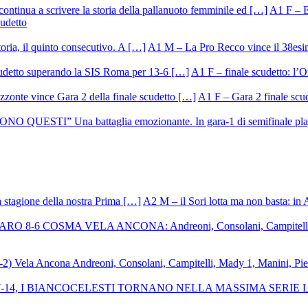
A1 F – Ek
cudetto
A1 M – La Pro Recco vince il 38esi
A1 F – finale scudetto: l’Or
A1 F – Gara 2 finale scu
A2 M – il Sori lotta ma non basta: in 