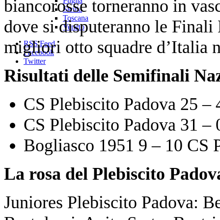
biancorosse torneranno in vasc
Puglia
Sicilia
Toscana
dove si disputeranno le Finali
Veneto
migliori otto squadre d’Italia n
RSS Feed
Facebook
Twitter
Risultati delle Semifinali Na
CS Plebiscito Padova 25 –
CS Plebiscito Padova 31 – 0
Bogliasco 1951 9 – 10 CS P
La rosa del Plebiscito Pado
Juniores Plebiscito Padova: B