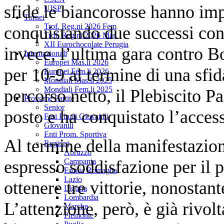
sfide le biancorosse hanno imp
UISP
Tornei
Trof. Reg.ni 2026 Fem
conquistando due successi con
Trof. Reg.ni 2026 Mas
XII Eurochocolate Perugia
invece, l’ultima gara contro Bo
Internazionali
Europei Mas.li 2026
per 10-9 al termine di una sfi
Europei Fem.li 2026
Mondiali Mas.li 2025
Mondiali Fem.li 2025
percorso netto, il Plebiscito P
Prossime Partite
Senior
posto e ha conquistato l’access
Fasi Finali Giovanili
Giovanili
Enti Prom. Sportiva
Al termine della manifestazio
Regioni
Abruzzo
espresso soddisfazione per il 
Campania
Emilia Romagna
Lazio
ottenere tre vittorie, nonostant
Liguria
Lombardia
L’attenzione, però, è già rivo
Marche
Piemonte