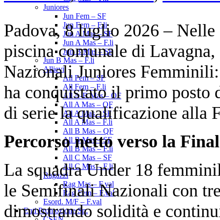
Juniores
Jun Fem – SF
Padova, 8 luglio 2026 – Nelle g
Jun Fem – F.li
Jun A Mas – SF
Jun A Mas – F.li
piscina comunale di Lavagna, s
Jun B Mas – SF
Jun B Mas – F.li
Nazionali Juniores Femminili:
Allievi
All Fem – SF
ha conquistato il primo posto 
All Fem – F.li
All A-B Mas – OF
All A Mas – QF
di serie la qualificazione alla 
All A Mas – SF
All A Mas – F.li
All B Mas – QF
Percorso netto verso la Fina
All B Mas – SF
All B Mas – F.li
All C Mas – SF
La squadra Under 18 femminil
All C Mas – F.li
Ragazzi
Rag Mas – F.val
le Semifinali Nazionali con tre 
Rag Fem – F.val
Esord. M/F – F.val
dimostrando solidità e continu
Enti Promozione Sp.
CSEN